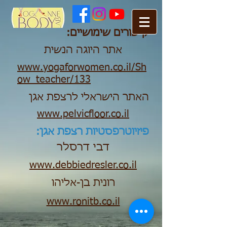
קישורים שימושיים:
אתר היוגה הנשית
www.yogaforwomen.co.il/Sh
ow_teacher/133
האתר הישראלי לרצפת אגן
www.pelvicfloor.co.il
פיזיוטרפסטיות רצפת אגן:
דבי דרסלר
www.debbiedresler.co.il
רונית בן-אליהו
www.ronitb.co.il